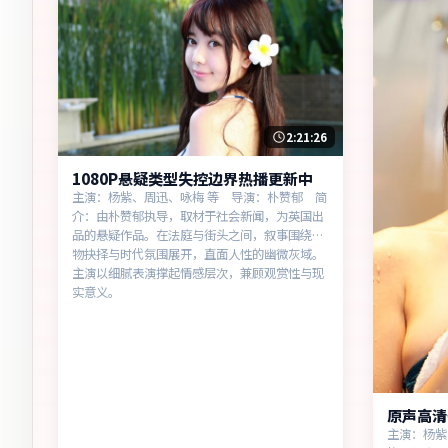
2:21:26
1080P悬疑类型失控边界热播更新中
主演：杨紫、周迅、咏梅 等 导演：朴赞郁 简
介：由朴赞郁执导，取材于社会新闻，为英国出
品的悬疑作品。在法庭与街头之间，叙事围绕人
物抉择与时代氛围展开，直面人性的幽微灰域。
主演以细腻表演撑起情感层次，兼顾观赏性与现
实意义。
原声高清
主演：杨紫