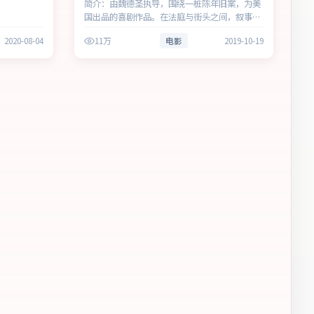
简介：由魏德圣执导，围绕一桩陈年旧案，为美
国出品的喜剧作品。在法庭与街头之间，叙事围
绕人物抉择与时代氛围展开，以克制镜头呈现群
2020-08-04
11万
电影
2019-10-19
像张力。主演以细腻表演撑起情感层次，兼顾观
赏性与现实意义。