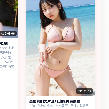
2:09:06
步追剧
 导演：林超
于历史随
与街头之
开，留白处
演撑起情感
2:01:05
美国喜剧大片迷城追缉免费点播
主演：陈坤、咏梅、刘亦菲 等 导演：魏德圣