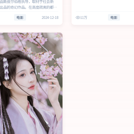
由斯皮尔伯格执导，取材于社会新
出品的奇幻作品。在高度疏离的都市
事围绕人物抉择与时代氛围展开，以
电影
2024-12-18
11万
电影
现群像张力。主演以细腻表演撑起情
顾观赏性与现实意义。