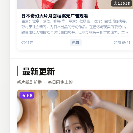
2:50:58
日本奇幻大片月面档案无广告观看
主演：谭卓、胡歌、咏梅 等 导演：杜琪峰 简介：由杜琪峰执导，
取材于社会新闻，为日本出品的奇幻作品。在记忆与现实的裂缝中，
叙事围绕人物抉择与时代氛围展开，以克制镜头呈现群像张力。主演
以细腻表演撑起情感层次，兼顾观赏性与现实意义。
11万
电影
2025-09-11
最新更新
新片新剧新番 · 每日同步上架
★
9.0