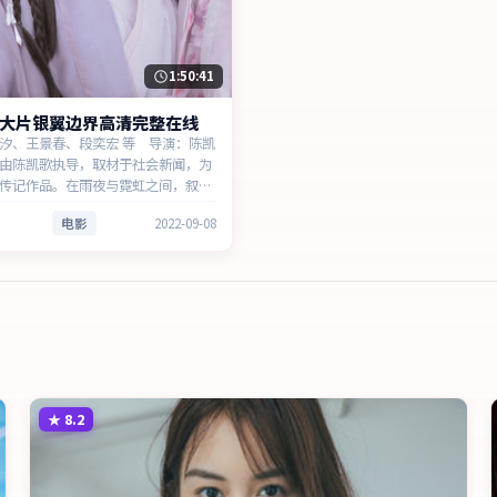
1:50:41
大片银翼边界高清完整在线
汐、王景春、段奕宏 等 导演：陈凯
由陈凯歌执导，取材于社会新闻，为
传记作品。在雨夜与霓虹之间，叙事
择与时代氛围展开，节奏紧凑，反转
电影
2022-09-08
以细腻表演撑起情感层次，兼顾观赏
义。
★
8.2