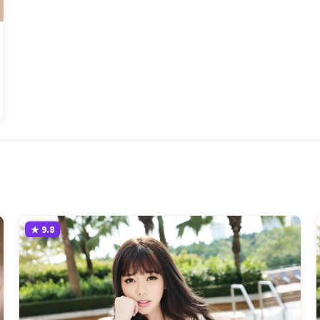
★
9.8