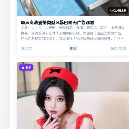
1:40:39
原声高清爱情类型风暴回响无广告观看
主演：朱一龙、古天乐、长泽雅美 导演：曾国祥 简介：由曾国祥
执导，讲述普通人在时代浪潮中的选择，为西班牙出品的爱情作品。
在记忆与现实的裂缝中，叙事围绕人物抉择与时代氛围展开，将人物
推向道德与法律的边界。主演以细腻表演撑起情感层次，兼顾观赏性
11万
电影
2025-02-23
与现…
★
9.5