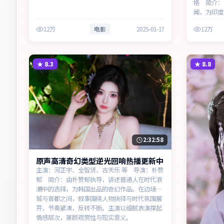
格 简介：
闻，为印度
丛林里，叙
12万
电影
2025-01-17
12万
克制镜头呈
感层次，兼
★
8.3
★
8.8
2:32:58
原声高清奇幻类型逆光回响热播更新中
主演：河正宇、全智贤、古天乐 等 导演：朴赞
郁 简介：由朴赞郁执导，讲述普通人在时代浪
潮中的选择，为韩国出品的奇幻作品。在边境小
城与首都之间，叙事围绕人物抉择与时代氛围展
开，节奏紧凑，反转不断。主演以细腻表演撑起
情感层次，兼顾观赏性与现实意义。