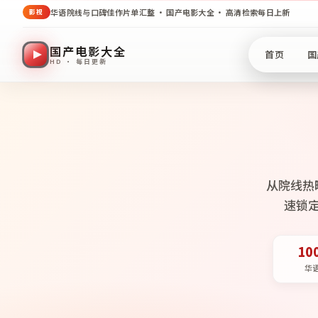
华语院线与口碑佳作片单汇整 · 国产电影大全 · 高清检索每日上新
影视
国产电影大全
首页
国
HD · 每日更新
从院线热
速锁
10
华