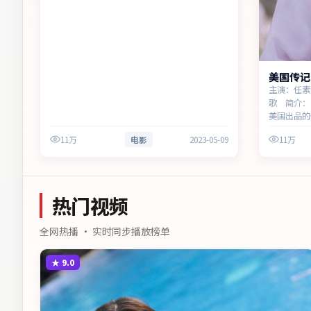
美国传记
主演：任素
歌 简介：
美国出品的
围绕人物抉
11万
电影
2023-05-09
11万
不断。主演
性与现实意
热门视频
全网热播 · 实时同步播放榜单
★
9.0