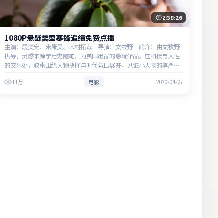
2:38:26
1080P悬疑类型寒锋追缉免费点播
主演：段奕宏、宋康昊、木村拓哉 导演：文牧野 简介：由文牧野
执导，灵感来源于历史随笔，为英国出品的悬疑作品。在科技与人性
的交界处，叙事围绕人物抉择与时代氛围展开，见证小人物的尊严突
围。主演以细腻表演撑起情感层次，兼顾观赏性与现实意义。
11万
电影
2020-04-27