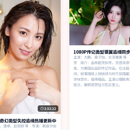
1080P传记类型银翼追缉同
主演：大鹏、章子怡、长泽雅美 等
贤 简介：由林超贤执导，灵感来源
笔，为美国出品的传记作品。在法庭
间，叙事围绕人物抉择与时代氛围展
余味悠长，值得细品。主演以细腻表
层次，兼顾观赏性与现实意义。
2:32:22
奇幻类型失控追缉热播更新中
、谭卓、赵丽颖 等 导演：斯皮尔伯