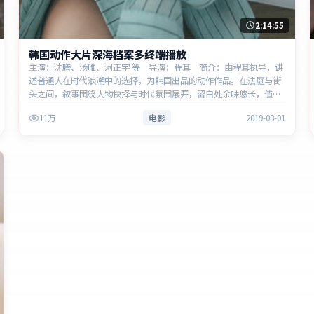
2:14:55
韩国动作大片深海档案多终端播放
主演：沈腾、汤唯、河正宇 等 导演：程耳 简介：由程耳执导，讲
述普通人在时代浪潮中的选择，为韩国出品的动作作品。在法庭与街
头之间，叙事围绕人物抉择与时代氛围展开，留白处余味悠长，值得
细品。主演以细腻表演撑起情感层次，兼顾观赏性与现实意义。
11万
电影
2019-03-01