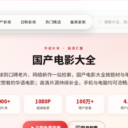
产影视
日韩影视
热门精选
最新更新
华语片单 · 高清汇整
国产电影大全
映到口碑老片、网络新作一站检索，国产电影大全按题材与
定想看的华语电影；高清片源持续补全，手机与电脑均可流畅
000+
1080P
100万+
4
语片库
超清画质
用户观看
用户
立即免费观看
国产剧集