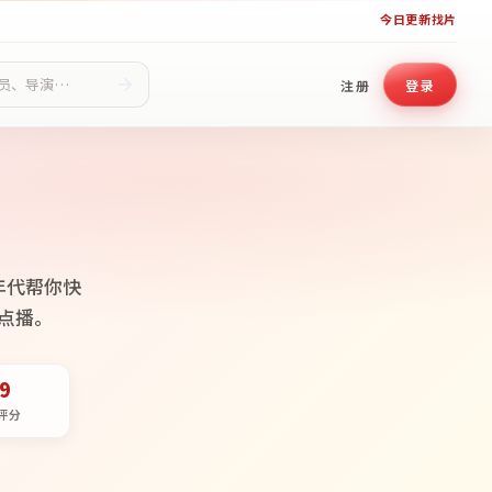
今日更新
找片
注册
登录
年代帮你快
点播。
.9
评分